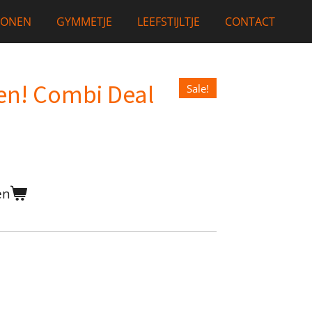
LONEN
GYMMETJE
LEEFSTIJLTJE
CONTACT
en! Combi Deal
Sale!
en