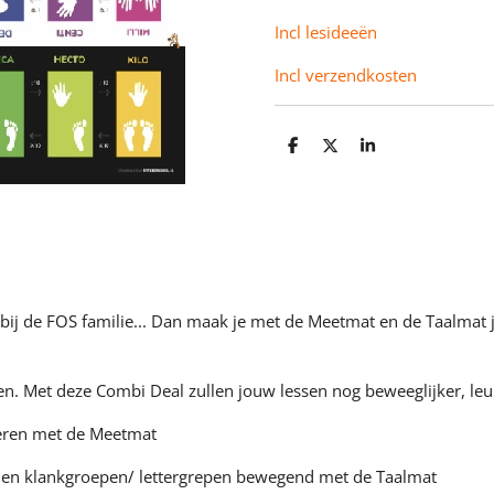
Incl lesideeën
Incl verzendkosten
D
D
S
e
e
h
l
e
a
e
l
r
n
e
n bij de FOS familie... Dan maak je met de Meetmat en de Taalmat 
en. Met deze Combi Deal zullen jouw lessen nog beweeglijker, leu
leren met de Meetmat
 en klankgroepen/ lettergrepen bewegend met de Taalmat