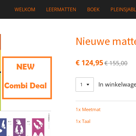
WELKOM
LEERMATTEN
BOEK
PLEINSJAB
Nieuwe matt
€ 124,95
€ 155,00
In winkelwag
1x Meetmat
1x Taal