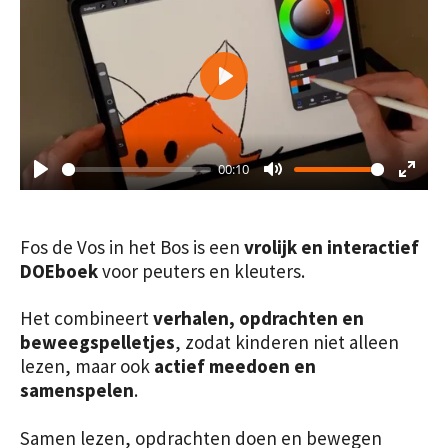
P
l
a
00:10
y
P
M
E
l
u
n
a
t
t
Fos de Vos in het Bos is een
vrolijk en interactief
y
e
e
DOEboek
voor peuters en kleuters.
r
f
Het combineert
verhalen, opdrachten en
beweegspelletjes
, zodat kinderen niet alleen
u
lezen, maar ook
actief meedoen en
l
samenspelen
.
l
s
Samen lezen, opdrachten doen en bewegen
c