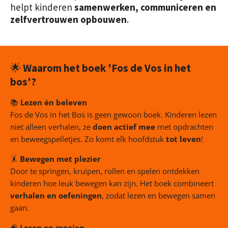
helpt kinderen
samenwerken, communiceren en
r
zelfvertrouwen opbouwen
.
e
e
n
🌟
Waarom het boek 'Fos de Vos in het
bos'?
📚
Lezen én beleven
Fos de Vos in het Bos is geen gewoon boek. Kinderen lezen
niet alleen verhalen, ze
doen actief mee
met opdrachten
en beweegspelletjes. Zo komt elk hoofdstuk
tot leven
!
🤸
Bewegen met plezier
Door te springen, kruipen, rollen en spelen ontdekken
kinderen hoe leuk bewegen kan zijn. Het boek combineert
verhalen en oefeningen
, zodat lezen en bewegen samen
gaan.
🧠
Leren en groeien